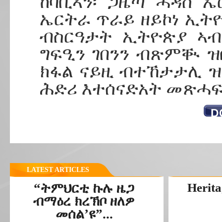
ከባቢኣን፡ ጋዜጣ ሓዳስ 
ኤርትራ ጥራይ ዘይኮነ ኢት
ብስርዓታት ኢትዮጵያ ኣብ
ግፍዒን ገበንን ብጽምቚ ዝ
ክፋል ናይዚ ብተኸታታሊ 
ሕድሪ እተሰናድአት መጽሓፍ
D
LATEST ARTICLES
“ትምህርቲ ኩሉ ዜጋ
Herita
ብማዕረ ክረኽቦ ዘለዎ
መሰል’ዩ”...