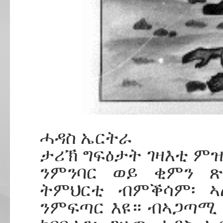
ሓዳስ ኤርትራ
ታሪኽ ግፍዕታት ገዛእቲ ምዝ
ንምንባር ወይ ቂምን ጽ
ትምህርቲ ብምቕሳም፡ ኣ
ንምፍጣር እዩ። ብኣጋጣሚ 