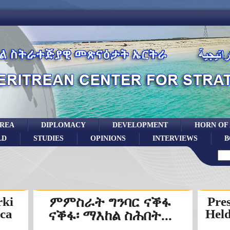
TREA
DIPLOMACY
DEVELOPMENT
HORN OF
LD
STUDIES
OPINIONS
INTERVIEWS
B
rki
ምምስራት ግንባር ናቕፋ
Pres
ica
Held
ናቕፋ፡ ማእከል ስሕበት...