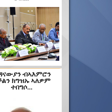
ዳናውያን ብኣእምሮን
ቕልን ክግዝኡ ኣለዎም
ተበግሶ...