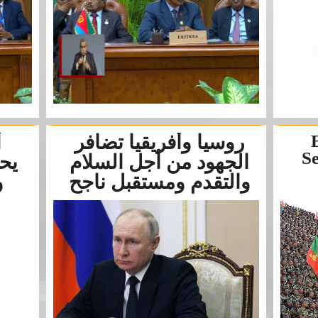
روسيا وأفريقيا تضافر
أ
Se
الجهود من أجل السلام
يح
والتقدم ومستقبل ناجح
و