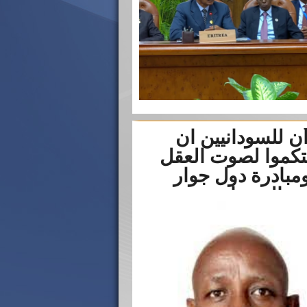
ن للسودانيين ان
تكموا لصوت العقل
مبادرة دول جوار
السودان...