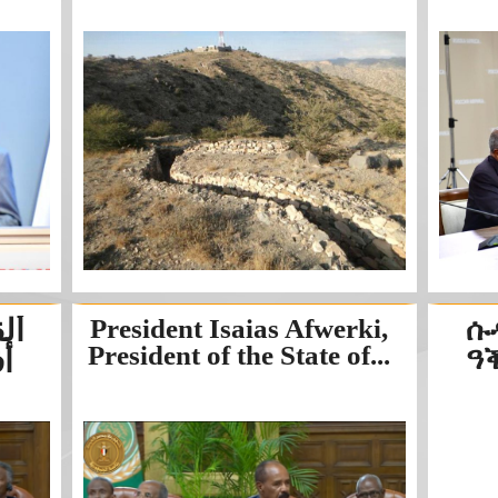
أل
President Isaias Afwerki,
ሱ
President of the State of...
ዓ
أ