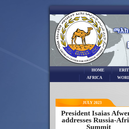
HOME
ERI
AFRICA
WOR
JULY 2023
President Isaias Afwe
addresses Russia-Afr
Summit