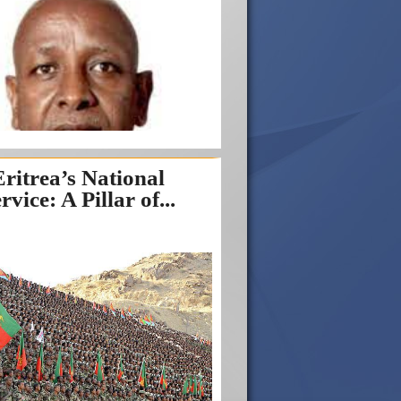
Eritrea’s National
rvice: A Pillar of...